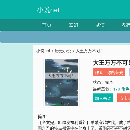
小说net
首页
玄幻
武侠
都
小说net
>
历史小说
> 大王万万不可！
大王万万不可
作者：
你的荣光
状态：完本
最新章节：
170 角
加入书架
点击
简介：
【全文完，8.20发福利番外】萧融穿越古代，成
国之君的特点都集中在他身上了，萧融还不得不辅