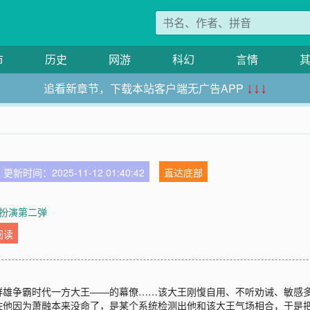
市
历史
网游
科幻
言情
追看新章节，下载本站客户端无广告APP
↓↓↓
！
更新时间：2025-11-12 01:40:42
直达底部
色扮演第二弹
阅读
了群雄争霸时代一方大王——的幕僚……该大王刚愎自用、不听劝诫、敏感
佐他因为萧融本来没命了，是某个系统检测出他和该大王气场相合，于是