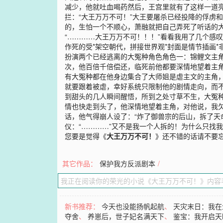
减少，他就吐血喝药然后，王宫里就有了这样一道亮
拦：“大王万万不可！”大王要屠杀已经投降的俘虏
的，生怕一个不顺心，萧融就把自己弄死了听话的
“…………大王万万不可！！！”看看我用了几个感叹
作死的受*架空朝代，拼接世界观*封面是情节插画
扮演两个已经逃离的大冤种角色角色一：锦鲤文主
次，他百倍千倍偿还，临死前他都要深情地望着主
有大冤种都在他身边集合了大师姐是虐主文的主角，
就要跟着被虐，幸好系统只限制他的剧情走向，而
到甜头的几人瞬间醒悟，所到之处寸草不生，大冤
情也快走到头了，他深情地望着主角，对他说，我
话，他气得崩人设了：“炸了御兽宗的后山，拆了天
仪：“…………”又不是我一个人拆的！为什么只找
您要是觉得《
大王万万不可！
》还不错的话请不要
其它作品：
保护我方反派剧本
/
新书推荐：
今天也没能扬帆起航
、
天灾末日：我在
夺舍
、
养崽后，世子妃名满天下
、
鉴宝：我开启天