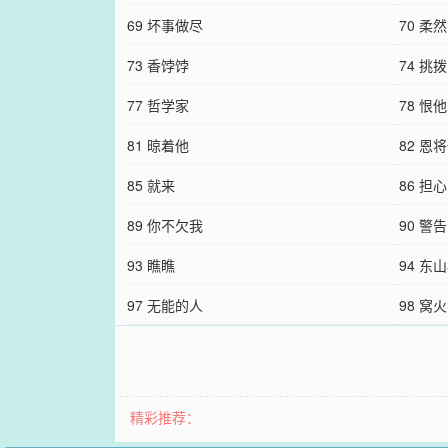
69 坏事做尽
70 柔然
73 香饽饽
74 挑拨
77 哲学家
78 恨他
81 晾着他
82 恩
85 就来
86 担心
89 你不欠我
90 警
93 瞧瞧
94 东
97 无能的人
98 窝火
精彩推荐：