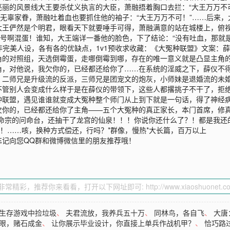
丽的风景线大王要杀仗义执言的大臣，萧融捂着胸口去拦：“大王万万不
和无辜家眷，萧融吐着血也要抓住他的袖子：“大王万万不可！”……后来
大王俨然是个明君，眼看天下就要唾手可得，萧融满意的站在城楼上，俯
号啊混蛋！谁知，大王端详一番他的脸色，下了结论：“没有吐血，那就是
*非完美人设，各有各的优缺点，1v1预收求收藏：《大冤种联盟》文案：
角的对照组，天选倒霉蛋，走哪倒霉到哪，存在的唯一意义就是凸显主角
角，对他说，我欠你的，已经都还给你了……在系统的淫威之下，薛仪不
二师兄是升级流的反派，三师兄是团宠文的炮灰，小师妹是退婚流的未婚
不管别人会变成什么样于是在薛仪的带领下，这些人都撂挑子不干了，拒
种联盟，遇见谁谁就变成大冤种整个师门从上到下就是一句话，得了神经
欠你的，已经都还给你了主角——五个大冤种的真正家长，本门首席，修
命宗的问命台，还抽干了龙宫的仙泉！！！你说你还什么了？！都是我还
我！……咳，换种方式偿还，行吗？*群像，慢热*大长篇，百万以上
忘记向您QQ群和微博微信里的朋友推荐哦！
生存游戏中捡垃圾
、
夫君流放，我养兵五十万
、
同林鸟，各自飞
、
大唐
眼，赌石成金
、
让你展示毕业设计，你直接上单兵作战机甲？
、
恰巧路