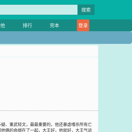
搜索
其他
排行
完本
登录
多疑、重武轻文，最最重要的，他还暴虐嗜杀所有亡
把他俩的命绑在了一起，大王好，他就好，大王气运