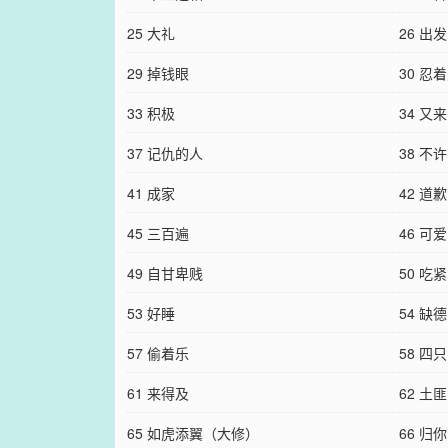
25 大礼
26 出发
29 掉钱眼
30 忍
33 积极
34 又来
37 记仇的人
38 不
41 成家
42 道歉
45 三百遍
46 可爱
49 自甘卑贱
50 吃紧
53 好睡
54 缺德
57 偷着乐
58 四
61 来得及
62 土匪
65 如虎添翼（大修）
66 归