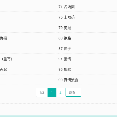
71 名场面
75 上眼药
79 狗贼
将仇报
83 绝路
87 疯子
告（重写）
91 柔情
山再起
95 抱歉
99 真情流露
1/2
1
2