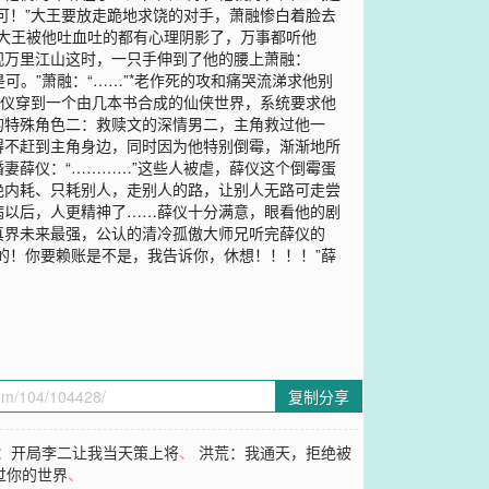
可！”大王要放走跪地求饶的对手，萧融惨白着脸去
，大王被他吐血吐的都有心理阴影了，万事都听他
视万里江山这时，一只手伸到了他的腰上萧融：
可。”萧融：“……”*老作死的攻和痛哭流涕求他别
薛仪穿到一个由几本书合成的仙侠世界，系统要求他
的特殊角色二：救赎文的深情男二，主角救过他一
得不赶到主角身边，同时因为他特别倒霉，渐渐地所
妻薛仪：“…………”这些人被虐，薛仪这个倒霉蛋
绝内耗、只耗别人，走别人的路，让别人无路可走尝
病以后，人更精神了……薛仪十分满意，眼看他的剧
真界未来最强，公认的清冷孤傲大师兄听完薛仪的
的！你要赖账是不是，我告诉你，休想！！！！”薛
复制分享
：开局李二让我当天策上将
、
洪荒：我通天，拒绝被
过你的世界
、