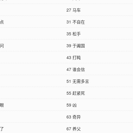
27 马车
着点
31 不自在
35 松手
许问
39 于阗国
43 打盹
47 谁会信
51 无需多言
55 赶紧死
只眼
59 凶
63 奇异
你了
67 养父