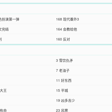
角色扮演第一弹
168 现代番外3
正文完结
164 会教给他
刑
160 反对
3 雪饮仇矛
7 老油子
11 好东西
了大王
15 平城
19 凶多吉少
各有命
23 风寒