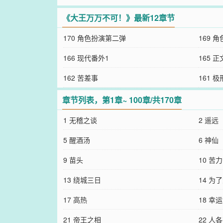
《大王万万不可！》最新12章节
170 角色扮演第二弹
169 
166 现代番外1
165 
162 苦差事
161 极
章节列表，第1章~ 100章/共170章
1 无稽之谈
2 遥远
5 醒酒汤
6 神仙
9 苗头
10 苦力
13 绕城三日
14 为
17 高热
18 幸运
21 帝王之相
22 人