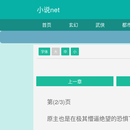
小说net
首页
玄幻
武侠
都
字体
大
中
小
上一章
第(2/3)页
原主也是在极其懵逼绝望的恐惧