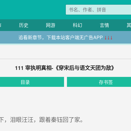
市
历史
网游
科幻
言情
追看新章节，下载本站客户端无广告APP
↓↓↓
111 宰执明真相-《穿宋后与语文天团为敌》
目录
存书签
下，泪眼汪汪，跟着秦钰回了家。