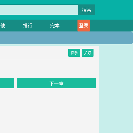
搜索
其他
排行
完本
登录
换手
关灯
下一章