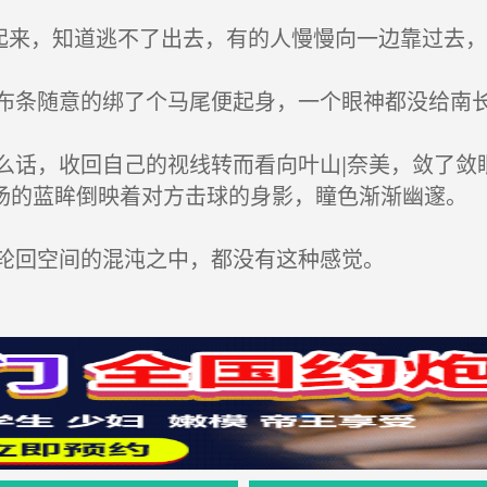
来，知道逃不了出去，有的人慢慢向一边靠过去，
条随意的绑了个马尾便起身，一个眼神都没给南
话，收回自己的视线转而看向叶山|奈美，敛了敛
扬的蓝眸倒映着对方击球的身影，瞳色渐渐幽邃。
轮回空间的混沌之中，都没有这种感觉。