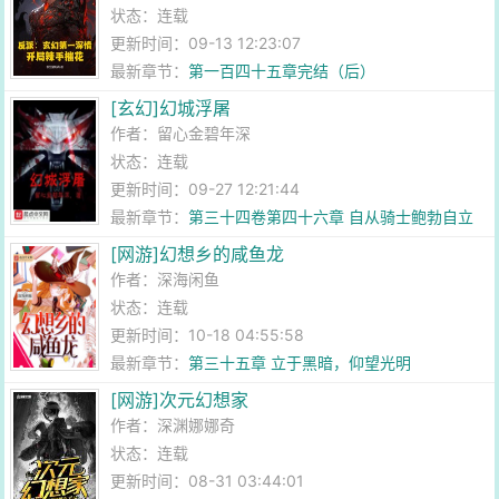
状态：连载
更新时间：09-13 12:23:07
最新章节：
第一百四十五章完结（后）
[玄幻]幻城浮屠
作者：
留心金碧年深
状态：连载
更新时间：09-27 12:21:44
最新章节：
第三十四卷第四十六章 自从骑士鲍勃自立
以来，
[网游]幻想乡的咸鱼龙
作者：
深海闲鱼
状态：连载
更新时间：10-18 04:55:58
最新章节：
第三十五章 立于黑暗，仰望光明
[网游]次元幻想家
作者：
深渊娜娜奇
状态：连载
更新时间：08-31 03:44:01